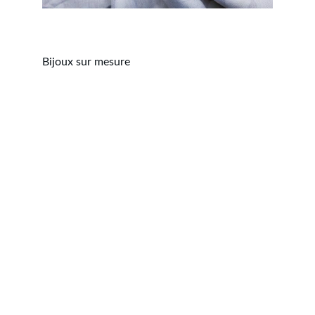
Bijoux sur mesure
À propos de la 
Bijouterie Quenot
Implantée à Bar-le-Duc, la 
Bijouterie Quenot
vous accompagne depuis de nombreuses 
années dans vos plus beaux moments. 
Spécialiste des 
bijoux et montres de qualité
, 
nous proposons un large choix de créations 
en or, argent et pierres précieuses, ainsi que 
des collections modernes et intemporelles.