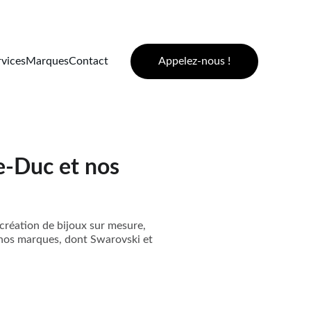
Appelez-nous !
rvices
Marques
Contact
le-Duc et nos
 création de bijoux sur mesure,
 nos marques, dont Swarovski et