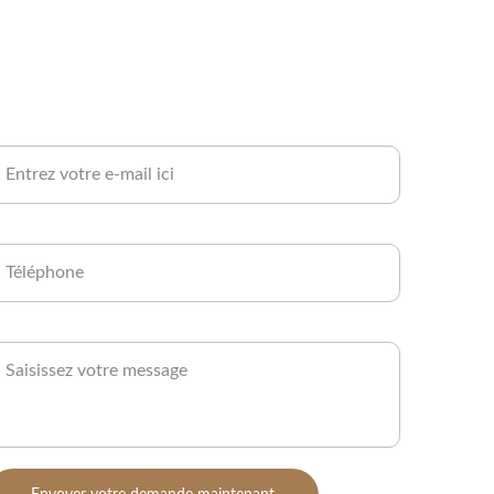
otre adresse e-mail ici*
éléphone*
essage*